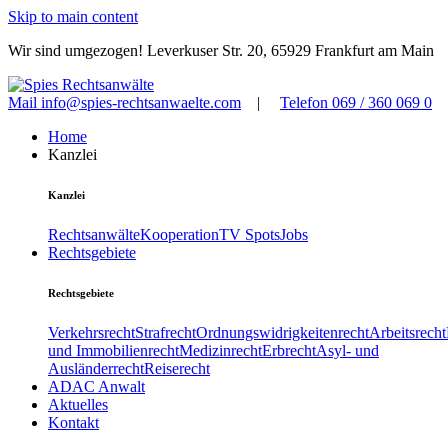
Skip to main content
Wir sind umgezogen! Leverkuser Str. 20, 65929 Frankfurt am Main
Mail
info@spies-rechtsanwaelte.com
|
Telefon
069 / 360 069 0
Home
Kanzlei
Kanzlei
Rechtsanwälte
Kooperation
TV Spots
Jobs
Rechtsgebiete
Rechtsgebiete
Verkehrsrecht
Strafrecht
Ordnungswidrigkeitenrecht
Arbeitsrecht
und Immobilienrecht
Medizinrecht
Erbrecht
Asyl- und
Ausländerrecht
Reiserecht
ADAC Anwalt
Aktuelles
Kontakt