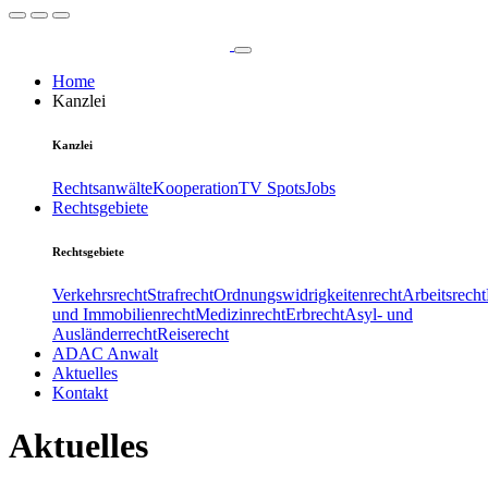
Home
Kanzlei
Kanzlei
Rechtsanwälte
Kooperation
TV Spots
Jobs
Rechtsgebiete
Rechtsgebiete
Verkehrsrecht
Strafrecht
Ordnungswidrigkeitenrecht
Arbeitsrecht
und Immobilienrecht
Medizinrecht
Erbrecht
Asyl- und
Ausländerrecht
Reiserecht
ADAC Anwalt
Aktuelles
Kontakt
Aktuelles