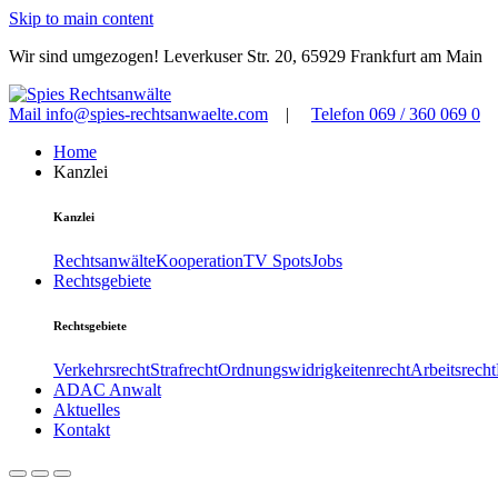
Skip to main content
Wir sind umgezogen! Leverkuser Str. 20, 65929 Frankfurt am Main
Mail
info@spies-rechtsanwaelte.com
|
Telefon
069 / 360 069 0
Home
Kanzlei
Kanzlei
Rechtsanwälte
Kooperation
TV Spots
Jobs
Rechtsgebiete
Rechtsgebiete
Verkehrsrecht
Strafrecht
Ordnungswidrigkeitenrecht
Arbeitsrecht
ADAC Anwalt
Aktuelles
Kontakt