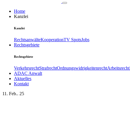
Home
Kanzlei
Kanzlei
Rechtsanwälte
Kooperation
TV Spots
Jobs
Rechtsgebiete
Rechtsgebiete
Verkehrsrecht
Strafrecht
Ordnungswidrigkeitenrecht
Arbeitsrecht
ADAC Anwalt
Aktuelles
Kontakt
11. Feb.. 25