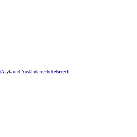
t
Asyl- und Ausländerrecht
Reiserecht