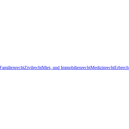
Familienrecht
Zivilrecht
Miet- und Immobilienrecht
Medizinrecht
Erbrech