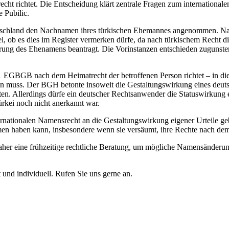
recht richtet. Die Entscheidung klärt zentrale Fragen zum internation
 Pubilic.
eutschland den Nachnamen ihres türkischen Ehemannes angenommen. Nac
l, ob es dies im Register vermerken dürfe, da nach türkischem Recht 
hrung des Ehenamens beantragt. Die Vorinstanzen entschieden zugunsten
1 EGBGB nach dem Heimatrecht der betroffenen Person richtet – in die
 muss. Der BGH betonte insoweit die Gestaltungswirkung eines deutsc
en. Allerdings dürfe ein deutscher Rechtsanwender die Statuswirkung e
ürkei noch nicht anerkannt war.
ernationalen Namensrecht an die Gestaltungswirkung eigener Urteile geb
men haben kann, insbesondere wenn sie versäumt, ihre Rechte nach d
daher eine frühzeitige rechtliche Beratung, um mögliche Namensänderun
und individuell. Rufen Sie uns gerne an.