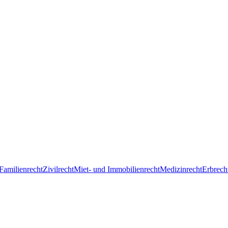
Familienrecht
Zivilrecht
Miet- und Immobilienrecht
Medizinrecht
Erbrech